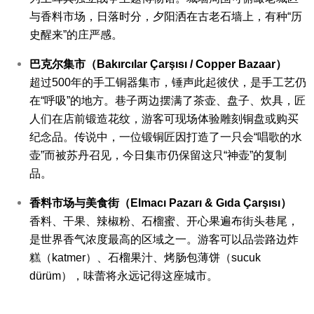
与香料市场，日落时分，夕阳洒在古老石墙上，有种“历
史醒来”的庄严感。
巴克尔集市（Bakırcılar Çarşısı / Copper Bazaar）
超过500年的手工铜器集市，锤声此起彼伏，是手工艺仍
在“呼吸”的地方。巷子两边摆满了茶壶、盘子、炊具，匠
人们在店前锻造花纹，游客可现场体验雕刻铜盘或购买
纪念品。
传说中，一位锻铜匠因打造了一只会“唱歌的水
壶”而被苏丹召见，今日集市仍保留这只“神壶”的复制
品。
香料市场与美食街（Elmacı Pazarı & Gıda Çarşısı）
香料、干果、辣椒粉、石榴蜜、开心果遍布街头巷尾，
是世界香气浓度最高的区域之一。游客可以品尝路边炸
糕（katmer）、石榴果汁、烤肠包薄饼（sucuk
dürüm），味蕾将永远记得这座城市。