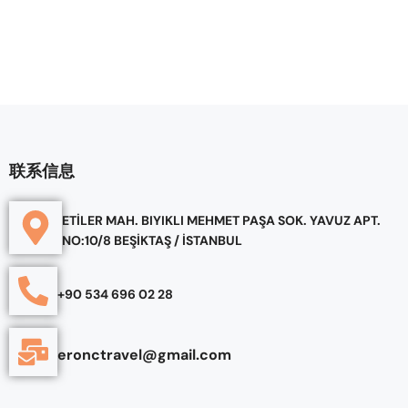
联系信息
ETİLER MAH. BIYIKLI MEHMET PAŞA SOK. YAVUZ APT.
NO:10/8 BEŞİKTAŞ / İSTANBUL
+90 534 696 02 28
eronctravel@gmail.com