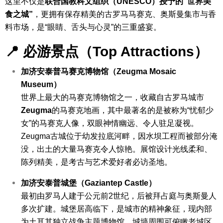
这里不仅是
联合国教科文组织（UNESCO）授予的“世界美
食之城”
，更拥有保存精美的古罗马马赛克、奥斯曼集市与香
料市场，是“眼睛、舌头与心灵”的三重盛宴。
📍 必游景点（Top Attractions）
加济安泰普马赛克博物馆（Zeugma Mosaic
Museum）
世界上最大的马赛克博物馆之一，收藏自古罗马城市
Zeugma
的马赛克地画，其中最著名的是被称为“忧郁少
女”的马赛克人像，双眼神情幽远、令人驻足凝视。
Zeugma古城位于幼发拉底河畔，因水坝工程而被部分淹
没，出土的大量马赛克令人惊艳。展馆设计光线柔和、
陈列精美，是考古与艺术爱好者必访圣地。
加济安泰普城堡（Gaziantep Castle）
最初由罗马人建于公元前2世纪，后被拜占庭与奥斯曼人
多次扩建。城堡居高临下，是城市的精神象征，现内部
为土耳其独立战争主题博物馆。
城墙周围可俯瞰老城区