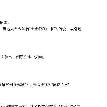
棺木。
觊觎。当地人至今流传“王金藏在山眼”的传说，吸引过
河面伸出，倒影在水中如画。
诵经时泛起波纹，被信徒视为“神迹之水”。
独立运动的重要开端。博物馆内保留着当年会议室与