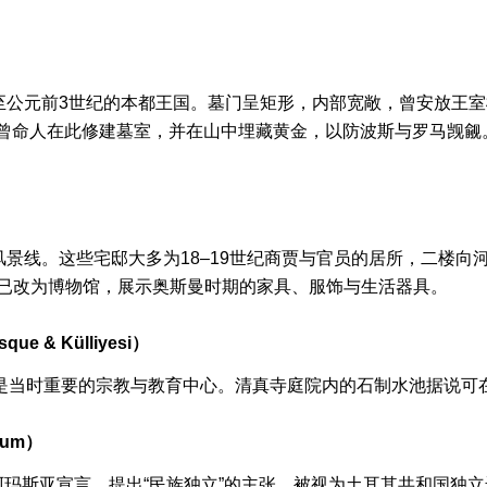
）
至公元前3世纪的本都王国。墓门呈矩形，内部宽敞，曾安放王室
tes VI）曾命人在此修建墓室，并在山中埋藏黄金，以防波斯与罗马
景线。这些宅邸大多为18–19世纪商贾与官员的居所，二楼向
ağı）现已改为博物馆，展示奥斯曼时期的家具、服饰与生活器具。
e & Külliyesi）
是当时重要的宗教与教育中心。清真寺庭院内的石制水池据说可在
eum）
布阿玛斯亚宣言，提出“民族独立”的主张，被视为土耳其共和国