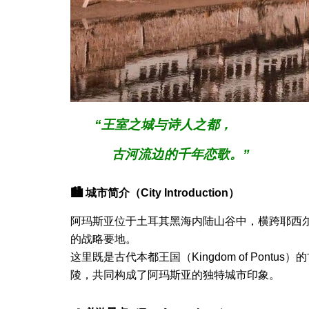
“王室之城与诗人之都，
古河流边的千年恋歌。”
🏙 城市简介（City Introduction）
阿玛斯亚位于土耳其黑海内陆山谷中，横跨耶西尔河
的战略要地。
这里既是古代本都王国（Kingdom of Po
陵，共同构成了阿玛斯亚的独特城市印象。