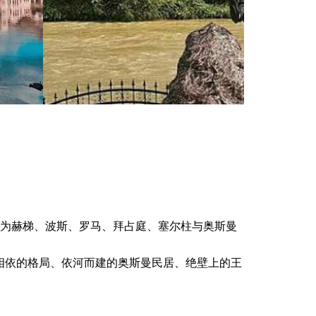
自古为赫梯、波斯、罗马、拜占庭、塞尔柱与奥斯曼
。山水相依的格局、依河而建的奥斯曼民居、绝壁上的王