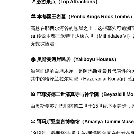
📍 必游景点（Top Attractions）
🏛 本都国王岩墓（Pontic Kings Rock Tombs
高悬在耶西尔河谷的悬崖之上，这些墓穴可追溯
📖 传说本都王米特里达梯六世（Mithrida
无数探险者。
🏠 奥斯曼河岸民居（Yalıboyu Houses）
沿河而建的白墙木屋，是阿玛斯亚最具代表性的风
其中的哈泽兰拉尔宅邸（Hazeranlar Kon
🕌 巴耶济德二世清真寺与神学院（Beyazid II Mosqu
由奥斯曼苏丹巴耶济德二世于15世纪下令建造，
📜 阿玛斯亚宣言博物馆（Amasya Tamimi Mus
1919年，穆斯塔法·凯末尔·阿塔图尔克在此发