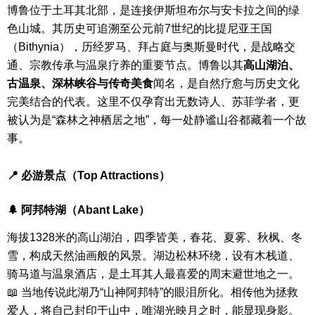
博鲁位于土耳其北部，是连接伊斯坦布尔与安卡拉之间的绿
色山城。其历史可追溯至公元前7世纪的比提尼亚王国
（Bithynia），历经罗马、拜占庭与奥斯曼时代，是战略交
通、宗教传承与温泉疗养的重要节点。
博鲁以其
高山湖泊、
古温泉、深林峡谷与传奇美食
闻名，是自然疗愈与历史文化
完美结合的代表。这里不仅孕育出无数诗人、苏菲学者，更
被认为是“森林之神栖居之地”，每一处静谧山谷都藏着一个故
事。
📍 必游景点（Top Attractions）
🌲 阿邦特湖（Abant Lake）
海拔1328米的高山湖泊，四季皆美，春花、夏雾、秋枫、冬
雪，构成天然油画般的风景。湖边松林环绕，设有木栈道、
骑马道与温泉酒店，是土耳其人最喜爱的周末避世地之一。
📖 当地传说此湖乃“山神阿邦特”的眼泪所化。相传他为拯救
爱人，将自己封印于山中，唯湖光映月之时，能显现身影。