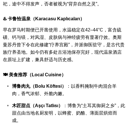
祀，途中不得发声，否者被视为“背弃自然之灵”。
♨️ 卡鲁恰温泉（Karacasu Kaplıcaları）
早在罗马时期便已开凿使用，水温稳定在42–44°C，富含硫
磺、钙与镁，对风湿、皮肤病与神经疲劳有显著疗效。
奥斯
曼苏丹曾下令在此修建“疗养宫殿”，并派御医驻守，是古代贵
族疗养圣地。如今仍有多处古浴池保存完好，现代温泉酒店
在原址上扩建，兼具舒适与历史感。
🍽 美食推荐（Local Cuisine）
博鲁肉丸（Bolu Köftesi）
：以香料腌制牛肉混合羊
肉，香气浓郁、外脆内嫩。
木匠甜点（Aşçı Tatlısı）
：博鲁为“土耳其御厨之乡”，此
甜点由当地名厨发明，以蜂蜜、奶酪、薄面层烘焙而
成。