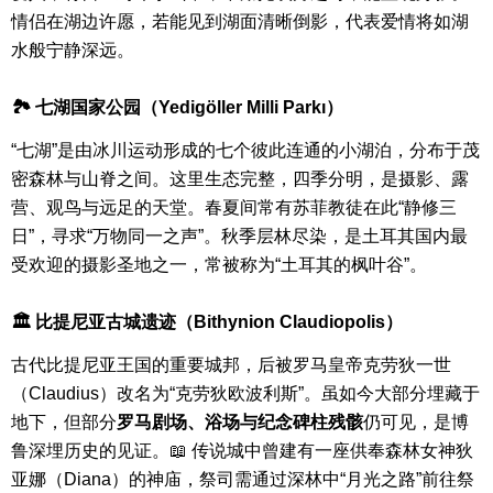
情侣在湖边许愿，若能见到湖面清晰倒影，代表爱情将如湖
水般宁静深远。
🏞 七湖国家公园（Yedigöller Milli Parkı）
“七湖”是由冰川运动形成的七个彼此连通的小湖泊，分布于茂
密森林与山脊之间。这里生态完整，四季分明，是摄影、露
营、观鸟与远足的天堂。
春夏间常有苏菲教徒在此“静修三
日”，寻求“万物同一之声”。秋季层林尽染，是土耳其国内最
受欢迎的摄影圣地之一，常被称为“土耳其的枫叶谷”。
🏛 比提尼亚古城遗迹（Bithynion Claudiopolis）
古代比提尼亚王国的重要城邦，后被罗马皇帝克劳狄一世
（Claudius）改名为“克劳狄欧波利斯”。虽如今大部分埋藏于
地下，但部分
罗马剧场、浴场与纪念碑柱残骸
仍可见，是博
鲁深埋历史的见证。
📖 传说城中曾建有一座供奉森林女神狄
亚娜（Diana）的神庙，祭司需通过深林中“月光之路”前往祭