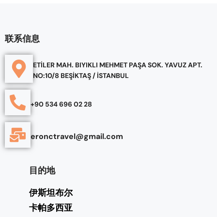
联系信息
ETİLER MAH. BIYIKLI MEHMET PAŞA SOK. YAVUZ APT.
NO:10/8 BEŞİKTAŞ / İSTANBUL
+90 534 696 02 28
eronctravel@gmail.com
目的地
伊斯坦布尔
卡帕多西亚