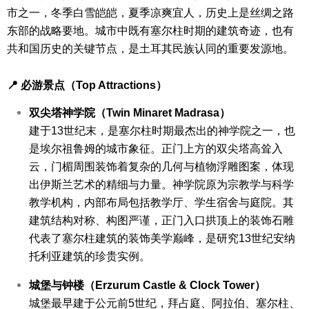
市之一，冬季白雪皑皑，夏季凉爽宜人，历史上是丝绸之路
东部的战略要地。城市中既有塞尔柱时期的建筑奇迹，也有
共和国历史的关键节点，是土耳其民族认同的重要发源地。
📍 必游景点（Top Attractions）
双尖塔神学院（Twin Minaret Madrasa）
建于13世纪末，是塞尔柱时期最杰出的神学院之一，也
是埃尔祖鲁姆的城市象征。正门上方的双尖塔高耸入
云，门楣周围装饰着复杂的几何与植物浮雕图案，体现
出伊斯兰艺术的精细与力量。
神学院原为宗教学与科学
教学机构，内部布局包括教学厅、学生宿舍与庭院。其
建筑结构对称、构图严谨，正门入口拱顶上的装饰石雕
代表了塞尔柱建筑的装饰美学巅峰，是研究13世纪安纳
托利亚建筑的珍贵实例。
城堡与钟楼（Erzurum Castle & Clock Tower）
城堡最早建于公元前5世纪，拜占庭、阿拉伯、塞尔柱、