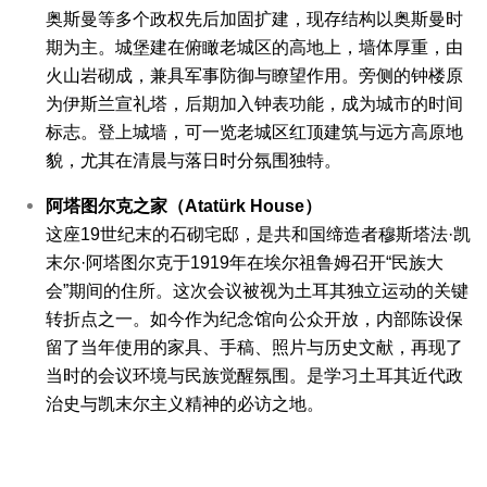
奥斯曼等多个政权先后加固扩建，现存结构以奥斯曼时
期为主。城堡建在俯瞰老城区的高地上，墙体厚重，由
火山岩砌成，兼具军事防御与瞭望作用。
旁侧的钟楼原
为伊斯兰宣礼塔，后期加入钟表功能，成为城市的时间
标志。登上城墙，可一览老城区红顶建筑与远方高原地
貌，尤其在清晨与落日时分氛围独特。
阿塔图尔克之家（Atatürk House）
这座19世纪末的石砌宅邸，是共和国缔造者穆斯塔法·凯
末尔·阿塔图尔克于1919年在埃尔祖鲁姆召开“民族大
会”期间的住所。这次会议被视为土耳其独立运动的关键
转折点之一。
如今作为纪念馆向公众开放，内部陈设保
留了当年使用的家具、手稿、照片与历史文献，再现了
当时的会议环境与民族觉醒氛围。是学习土耳其近代政
治史与凯末尔主义精神的必访之地。