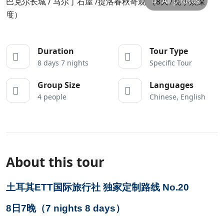
All photos
Duration
Tour Type
8 days 7 nights
Specific Tour
Group Size
Languages
4 people
Chinese, English
About this tour
土耳其ETT国际旅行社 独家定制路线 No.20
8日7晚（7 nights 8 days）