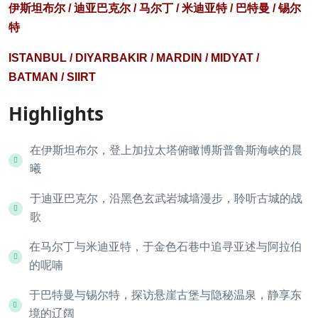
伊斯坦布尔 / 迪亚巴克尔 / 马尔丁 / 米迪亚特 / 巴特曼 / 锡尔
特
ISTANBUL / DIYARBAKIR / MARDIN / MIDYAT /
BATMAN / SIIRT
Highlights
在伊斯坦布尔，登上加拉太塔俯瞰博斯普鲁斯海峡的晨
曦
于迪亚巴克尔，沿黑色玄武岩城墙漫步，聆听古城的战
歌
在马尔丁与米迪亚特，于金色石巷中追寻亚述与阿拉伯
的呢喃
于巴特曼与锡尔特，探访悬崖古堡与隐秘温泉，静享东
境的辽阔