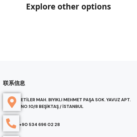
Explore other options
联系信息
ETİLER MAH. BIYIKLI MEHMET PAŞA SOK. YAVUZ APT.
NO:10/8 BEŞİKTAŞ / İSTANBUL
+90 534 696 02 28