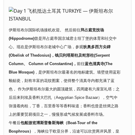
伊斯坦布尔国际机场接机欢迎。 然后前往
拜占庭竞技场
(Hippodrome)
曾是拜占庭帝国京城君士坦丁堡的体育和社交中
心。现在是伊斯坦布尔老城中心广场，参观
狄奥多西方尖碑
(Obelisk of Thedosius)，钱贝利塔斯柱及蛇形柱(Serpent
Column、 Column of Constantine)，
前往
蓝色清真寺(The
Blue Mosque)
，是伊斯坦布尔最著名的地标建筑。墙壁使用蓝彩
釉贴瓷，刻有丰富的花纹图案，使得整个清真寺内都充满了蓝
色， 作为伊斯坦布尔最大的圆顶建筑，四周建有六座宣礼塔；之
后后来到埃及香料大巴扎（Aegyptian Spice Bazaar），空气中
弥漫着肉桂，丁香，百里香等等香料味道；香料也曾是丝绸之路
上的重要贸易项目之一，慢慢形成气候发展成香料市场。
午餐后
包船游览博斯普鲁斯海峡（Boat-Tour of the
Bosphrous）
，海峡位于欧亚分界，沿途可以欣赏两岸风景，皇