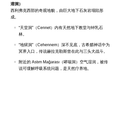
溶洞）
西利弗克西部的奇观地貌，由巨大地下石灰岩塌陷形
成。
“天堂洞”（Cennet）内有天然地下教堂与钟乳石
林。
“地狱洞”（Cehennem）深不见底，古希腊神话中为
冥界入口，传说赫拉克勒斯曾在此与三头犬战斗。
附近的 Astım Mağarası（哮喘洞）空气湿润，被传
说可缓解呼吸系统问题，是天然疗养地。