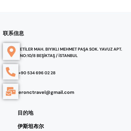
联系信息
ETİLER MAH. BIYIKLI MEHMET PAŞA SOK. YAVUZ APT.
NO:10/8 BEŞİKTAŞ / İSTANBUL
+90 534 696 02 28
eronctravel@gmail.com
目的地
伊斯坦布尔