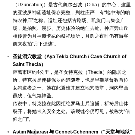
（Uzuncaburç）是古代奥尔巴城（Olba）的中心，这里
的亚波罗神庙遗址保存完整，列柱庄严，有“地中海的帕
特农神庙”之称。
遗址还包括古剧场、凯旋门与集会广
场，是拍照、漫步、历史体验的绝佳去处。神庙旁山丘
相传曾为月神赫卡忒的祭祀场所，月圆之夜时仍有游客
前来夜拍“月下遗迹”。
圣徒洞穴教堂（Aya Tekla Church / Cave Church of
Saint Thecla）
距离市区约4公里，是圣女特克拉（Thecla）的隐居之
所，特克拉是使徒保罗的追随者，也是早期基督教首位
女殉道者之一。她在此避难并建立地穴教堂，洞内壁画
虽残，但气氛神圣。
传说中，特克拉在此因拒绝罗马士兵追捕，祈祷后山体
裂开，将她带入安全之处。该裂缝今仍可见，被称为“信
仰之门”。
Astım Mağarası 与 Cennet-Cehennem（“天堂与地狱”