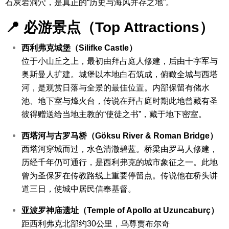
石灰岩洞穴，是真正的“历史与海风并存之地”。
📍 必游景点（Top Attractions）
西利弗克城堡（Silifke Castle）
位于小山丘之上，最初由拜占庭人修建，后由十字军与
奥斯曼人扩建。城堡以本地白石筑成，俯瞰全城与西塔
河，是观赏日落与全景的最佳位置。
内部保留有储水
池、地下室与烽火台，传说在拜占庭时期此地曾藏有圣
彼得赠送给当地主教的“使徒之书”，藏于地下密室。
西塔河与古罗马桥（Göksu River & Roman Bridge）
西塔河穿城而过，水色清澈碧蓝。桥梁由罗马人修建，
历经千年仍可通行，是西利弗克的城市象征之一。
此地
曾为圣保罗在传教路线上重要停留点。传说他在桥头讲
道三日，使城中居民信奉基督。
亚波罗神庙遗址（Temple of Apollo at Uzuncaburç）
距西利弗克北部约30公里，乌尊贾布尔奇