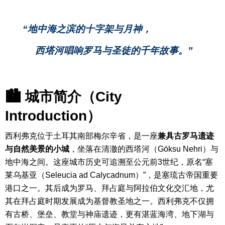
“地中海之滨的十字架与月神，
西塔河唱响罗马与圣徒的千年故事。”
🏙 城市简介（City
Introduction）
西利弗克位于土耳其南部梅尔辛省，是一座
兼具古罗马遗迹
与自然美景的小城
，坐落在清澈的西塔河（Göksu Nehri）与
地中海之间。
这座城市历史可追溯至公元前3世纪，原名“塞
莱乌基亚（Seleucia ad Calycadnum）”，是塞琉古帝国重要
港口之一。其后成为罗马、拜占庭与阿拉伯文化交汇地，尤
其在拜占庭时期发展成为基督教圣地之一。
西利弗克不仅拥
有古桥、堡垒、教堂与神庙遗迹，更有湛蓝海湾、地下湖与