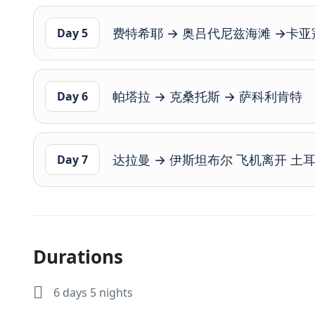
费特希耶 → 奥吕代尼兹海滩 →卡亚
Day 5
帕塔拉 → 克桑托斯 → 萨科利肯特
Day 6
达拉曼 → 伊斯坦布尔 飞机离开 土
Day 7
Durations
6 days 5 nights