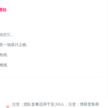
帕塔拉
动交汇。
赏一场落日之吻。
热情。
燃烧。
注意：团队套餐适用于至少6人，注意：博斯普鲁斯