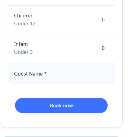
Children
Under 12
Infant
Under 3
Guest Name
*
Book now