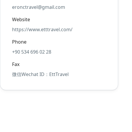
eronctravel@gmail.com
Website
https://www.etttravel.com/
Phone
+90 534 696 02 28
Fax
微信Wechat ID：EttTravel