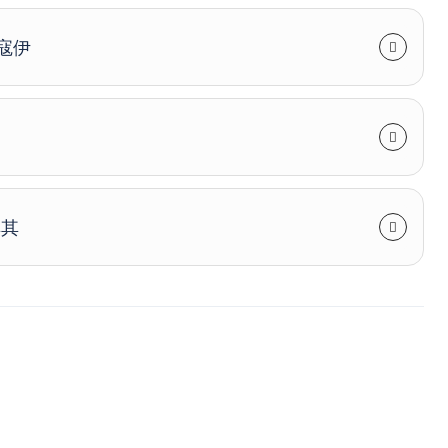
寇伊
耳其