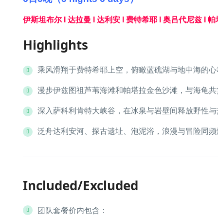
伊斯坦布尔 I 达拉曼 I 达利安 I 费特希耶 I 奥吕代尼兹 I 
Highlights
乘风滑翔于费特希耶上空，俯瞰蓝礁湖与地中海的心
漫步伊兹图祖芦苇海滩和帕塔拉金色沙滩，与海龟共
深入萨科利肯特大峡谷，在冰泉与岩壁间释放野性与
泛舟达利安河、探古遗址、泡泥浴，浪漫与冒险同频
Included/Excluded
团队套餐价内包含：