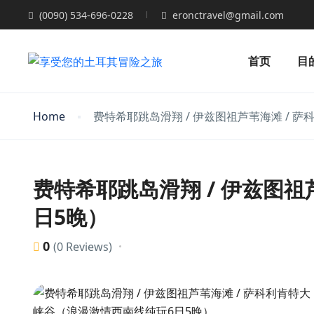
(0090) 534-696-0228
eronctravel@gmail.com
首页
目
Home
费特希耶跳岛滑翔 / 伊兹图祖芦苇海滩 / 
费特希耶跳岛滑翔 / 伊兹图祖
日5晚）
0
(0 Reviews)