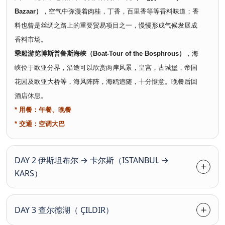
Bazaar）
，空气中弥漫着肉桂，丁香，百里香等等香料味道；香
料也曾是丝绸之路上的重要贸易项目之一，慢慢形成气候发展成
香料市场。
乘船游览博斯普鲁斯海峡（Boat-Tour of the Bosphrous）
，海
峡位于欧亚分界，沿途可以欣赏两岸风景，皇宫，古城堡，帝国
花园及欧亚大桥等，海风阵阵，海鸥追随，十分惬意。晚餐后回
酒店休息。
* 用餐：午餐、晚餐
*
交通：空调大巴
DAY 2 伊斯坦布尔 → 卡尔斯（ISTANBUL →
KARS）
DAY 3 查尔德湖（ ÇILDIR）