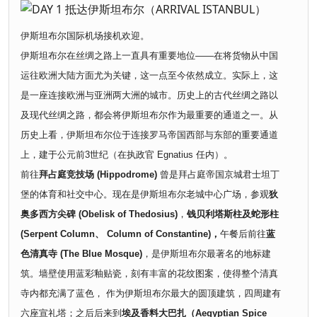
伊斯坦布尔国际机场接机欢迎。
伊斯坦布尔在丝绸之路上一直具有重要地位——在将货物从中国
运往欧洲大陆方面尤为关键，这一点至今依然成立。实际上，这
是一座连接欧洲与亚洲两大洲的城市。历史上的古代丝绸之路以
及现代丝绸之路，都会将伊斯坦布尔作为最重要的通道之一。从
历史上看，伊斯坦布尔位于连接罗马帝国西部与东部的重要通道
上，建于公元前3世纪（在执政官 Egnatius 任内）。
前往
拜占庭竞技场 (Hippodrome)
曾是拜占庭帝国京城君士坦丁
堡的体育和社交中心。现在是伊斯坦布尔老城中心广场，参观
狄
奥多西方尖碑 (Obelisk of Thedosius)
，
钱贝利塔斯柱及蛇形柱
(Serpent Column、 Column of Constantine)，
午餐后前往
蓝
色清真寺 (The Blue Mosque)
，是伊斯坦布尔最著名的地标建
筑。墙壁使用蓝彩釉贴瓷，刻有丰富的花纹图案，使得整个清真
寺内都充满了蓝色， 作为伊斯坦布尔最大的圆顶建筑，四周建有
六座宣礼塔；之后后来到
埃及香料大巴扎（Aegyptian Spice