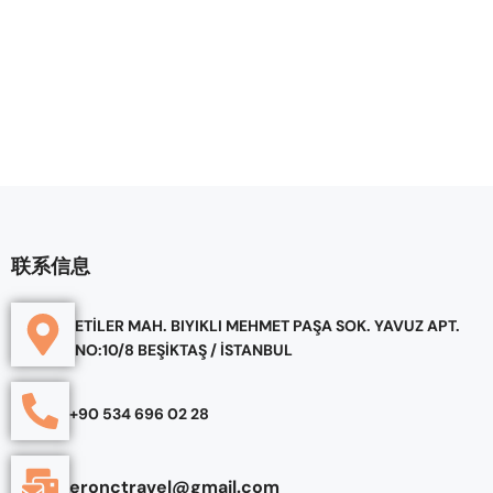
联系信息
ETİLER MAH. BIYIKLI MEHMET PAŞA SOK. YAVUZ APT.
NO:10/8 BEŞİKTAŞ / İSTANBUL
+90 534 696 02 28
eronctravel@gmail.com