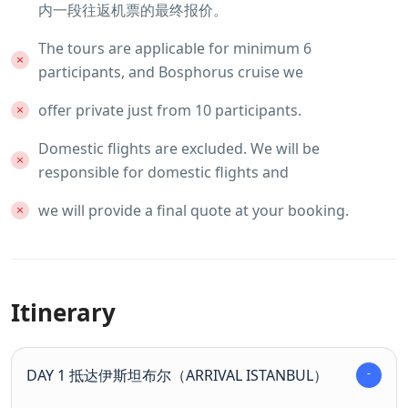
内一段往返机票的最终报价。
The tours are applicable for minimum 6
participants, and Bosphorus cruise we
offer private just from 10 participants.
Domestic flights are excluded. We will be
responsible for domestic flights and
we will provide a final quote at your booking.
Itinerary
DAY 1 抵达伊斯坦布尔（ARRIVAL ISTANBUL）