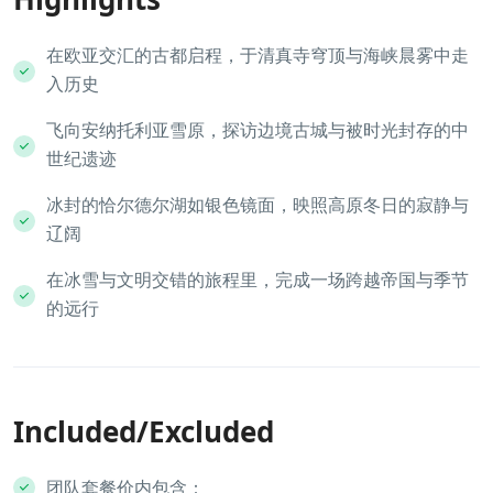
在欧亚交汇的古都启程，于清真寺穹顶与海峡晨雾中走
入历史
飞向安纳托利亚雪原，探访边境古城与被时光封存的中
世纪遗迹
冰封的恰尔德尔湖如银色镜面，映照高原冬日的寂静与
辽阔
在冰雪与文明交错的旅程里，完成一场跨越帝国与季节
的远行
Included/Excluded
团队套餐价内包含：